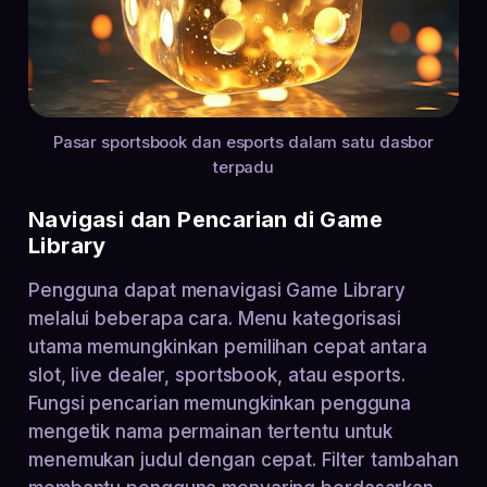
Pasar sportsbook dan esports dalam satu dasbor
terpadu
Navigasi dan Pencarian di Game
Library
Pengguna dapat menavigasi Game Library
melalui beberapa cara. Menu kategorisasi
utama memungkinkan pemilihan cepat antara
slot, live dealer, sportsbook, atau esports.
Fungsi pencarian memungkinkan pengguna
mengetik nama permainan tertentu untuk
menemukan judul dengan cepat. Filter tambahan