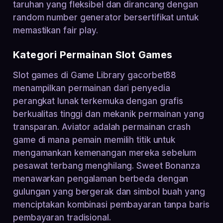
taruhan yang fleksibel dan dirancang dengan
random number generator bersertifikat untuk
memastikan fair play.
Kategori Permainan Slot Games
Slot games di Game Library gacorbet88
menampilkan permainan dari penyedia
perangkat lunak terkemuka dengan grafis
berkualitas tinggi dan mekanik permainan yang
transparan. Aviator adalah permainan crash
game di mana pemain memilih titik untuk
mengamankan kemenangan mereka sebelum
pesawat terbang menghilang. Sweet Bonanza
menawarkan pengalaman berbeda dengan
gulungan yang bergerak dan simbol buah yang
menciptakan kombinasi pembayaran tanpa baris
pembayaran tradisional.