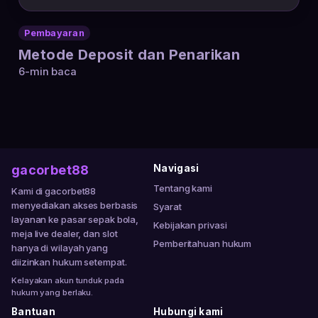
Pembayaran
Metode Deposit dan Penarikan
6-min baca
gacorbet88
Navigasi
Tentang kami
Kami di gacorbet88
menyediakan akses berbasis
Syarat
layanan ke pasar sepak bola,
Kebijakan privasi
meja live dealer, dan slot
Pemberitahuan hukum
hanya di wilayah yang
diizinkan hukum setempat.
Kelayakan akun tunduk pada
hukum yang berlaku.
Bantuan
Hubungi kami