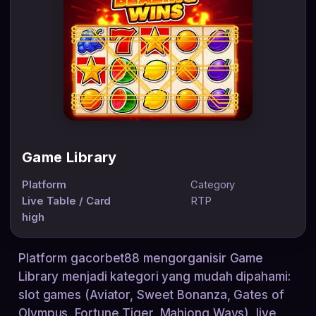
Game Library
Platform
Category
Live Table / Card
RTP
high
Platform gacorbet88 mengorganisir Game
Library menjadi kategori yang mudah dipahami:
slot games (Aviator, Sweet Bonanza, Gates of
Olympus, Fortune Tiger, Mahjong Ways), live