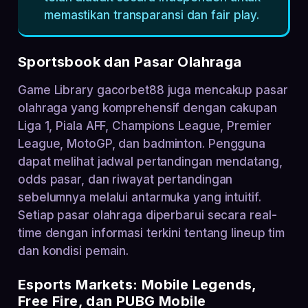
memastikan transparansi dan fair play.
Sportsbook dan Pasar Olahraga
Game Library gacorbet88 juga mencakup pasar
olahraga yang komprehensif dengan cakupan
Liga 1, Piala AFF, Champions League, Premier
League, MotoGP, dan badminton. Pengguna
dapat melihat jadwal pertandingan mendatang,
odds pasar, dan riwayat pertandingan
sebelumnya melalui antarmuka yang intuitif.
Setiap pasar olahraga diperbarui secara real-
time dengan informasi terkini tentang lineup tim
dan kondisi pemain.
Esports Markets: Mobile Legends,
Free Fire, dan PUBG Mobile