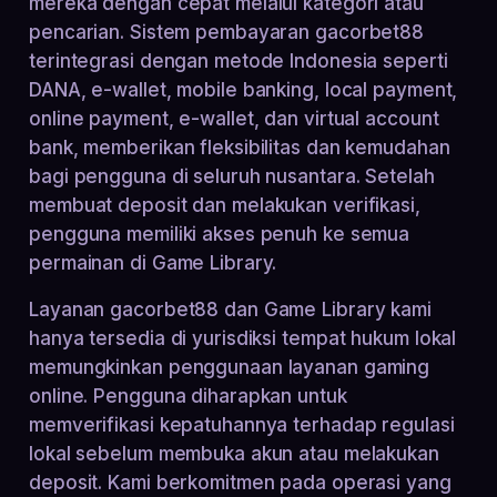
mereka dengan cepat melalui kategori atau
pencarian. Sistem pembayaran gacorbet88
terintegrasi dengan metode Indonesia seperti
DANA, e-wallet, mobile banking, local payment,
online payment, e-wallet, dan virtual account
bank, memberikan fleksibilitas dan kemudahan
bagi pengguna di seluruh nusantara. Setelah
membuat deposit dan melakukan verifikasi,
pengguna memiliki akses penuh ke semua
permainan di Game Library.
Layanan gacorbet88 dan Game Library kami
hanya tersedia di yurisdiksi tempat hukum lokal
memungkinkan penggunaan layanan gaming
online. Pengguna diharapkan untuk
memverifikasi kepatuhannya terhadap regulasi
lokal sebelum membuka akun atau melakukan
deposit. Kami berkomitmen pada operasi yang