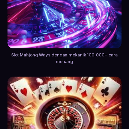
Slot Mahjong Ways dengan mekanik 100,000+ cara
menang