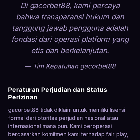
Di gacorbet88, kami percaya
bahwa transparansi hukum dan
tanggung jawab pengguna adalah
fondasi dari operasi platform yang
etis dan berkelanjutan.
Tim Kepatuhan gacorbet88
Peraturan Perjudian dan Status
Perizinan
gacorbet88 tidak diklaim untuk memiliki lisensi
formal dari otoritas perjudian nasional atau
internasional mana pun. Kami beroperasi
berdasarkan komitmen kami terhadap fair play,