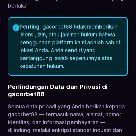
berlaku.
Penting:
gacorbet88 tidak memberikan
lisensi, izin, atau jaminan hukum bahwa
penggunaan platform kami adalah sah di
lokasi Anda. Anda sendiri yang
bertanggung jawab sepenuhnya atas
kepatuhan hukum.
Perlindungan Data dan Privasi di
gacorbet88
Semua data pribadi yang Anda berikan kepada
gacorbet88 — termasuk nama, alamat, nomor
identitas, dan informasi pembayaran —
dilindungi melalui enkripsi standar industri dan