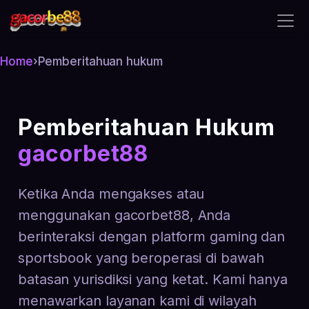
gacorbet88
Home
›
Pemberitahuan hukum
Pemberitahuan Hukum
gacorbet88
Ketika Anda mengakses atau
menggunakan gacorbet88, Anda
berinteraksi dengan platform gaming dan
sportsbook yang beroperasi di bawah
batasan yurisdiksi yang ketat. Kami hanya
menawarkan layanan kami di wilayah