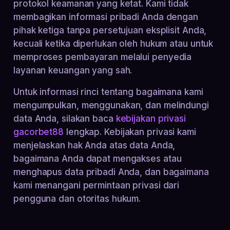
protokol keamanan yang ketat. Kami tidak
membagikan informasi pribadi Anda dengan
pihak ketiga tanpa persetujuan eksplisit Anda,
kecuali ketika diperlukan oleh hukum atau untuk
memproses pembayaran melalui penyedia
layanan keuangan yang sah.
Untuk informasi rinci tentang bagaimana kami
mengumpulkan, menggunakan, dan melindungi
data Anda, silakan baca
kebijakan privasi
gacorbet88
lengkap. Kebijakan privasi kami
menjelaskan hak Anda atas data Anda,
bagaimana Anda dapat mengakses atau
menghapus data pribadi Anda, dan bagaimana
kami menangani permintaan privasi dari
pengguna dan otoritas hukum.