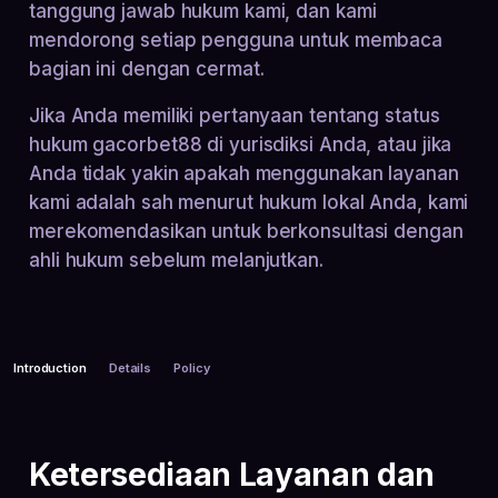
tanggung jawab hukum kami, dan kami
mendorong setiap pengguna untuk membaca
bagian ini dengan cermat.
Jika Anda memiliki pertanyaan tentang status
hukum gacorbet88 di yurisdiksi Anda, atau jika
Anda tidak yakin apakah menggunakan layanan
kami adalah sah menurut hukum lokal Anda, kami
merekomendasikan untuk berkonsultasi dengan
ahli hukum sebelum melanjutkan.
Introduction
Details
Policy
Ketersediaan Layanan dan