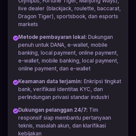
Olympus, Fortune Tiger, Mahjong Ways),
live dealer (blackjack, roulette, baccarat,
Dragon Tiger), sportsbook, dan esports
markets
Metode pembayaran lokal:
Dukungan
penuh untuk DANA, e-wallet, mobile
banking, local payment, online payment,
e-wallet, mobile banking, local payment,
online payment, dan e-wallet
Keamanan data terjamin:
Enkripsi tingkat
bank, verifikasi identitas KYC, dan
perlindungan privasi standar industri
Dukungan pelanggan 24/7:
Tim
responsif siap membantu pertanyaan
teknis, masalah akun, dan klarifikasi
kebijakan