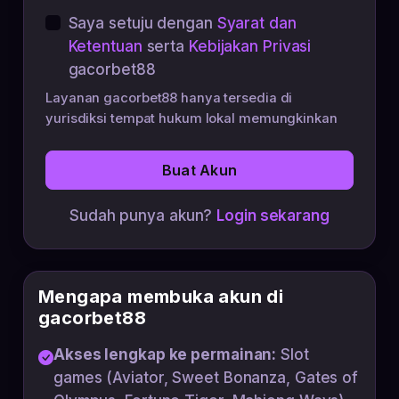
Saya setuju dengan
Syarat dan
Ketentuan
serta
Kebijakan Privasi
gacorbet88
Layanan gacorbet88 hanya tersedia di
yurisdiksi tempat hukum lokal memungkinkan
Buat Akun
Sudah punya akun?
Login sekarang
Mengapa membuka akun di
gacorbet88
Akses lengkap ke permainan:
Slot
games (Aviator, Sweet Bonanza, Gates of