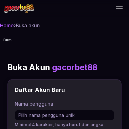
gacorbet88
Home
›
Buka akun
Form
Buka Akun
gacorbet88
Daftar Akun Baru
Nama pengguna
Minimal 4 karakter, hanya huruf dan angka