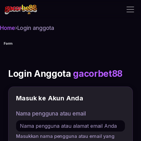
gacorbet88
Home
›
Login anggota
Form
Login Anggota
gacorbet88
Masuk ke Akun Anda
Nama pengguna atau email
Masukkan nama pengguna atau email yang