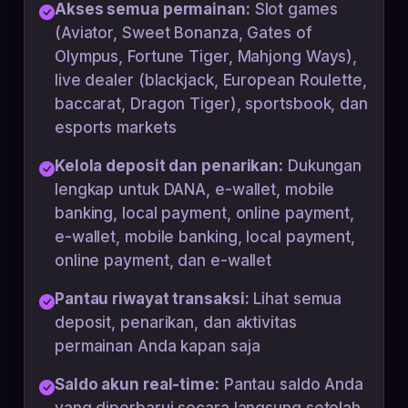
Akses semua permainan:
Slot games
(Aviator, Sweet Bonanza, Gates of
Olympus, Fortune Tiger, Mahjong Ways),
live dealer (blackjack, European Roulette,
baccarat, Dragon Tiger), sportsbook, dan
esports markets
Kelola deposit dan penarikan:
Dukungan
lengkap untuk DANA, e-wallet, mobile
banking, local payment, online payment,
e-wallet, mobile banking, local payment,
online payment, dan e-wallet
Pantau riwayat transaksi:
Lihat semua
deposit, penarikan, dan aktivitas
permainan Anda kapan saja
Saldo akun real-time:
Pantau saldo Anda