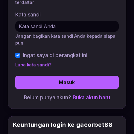
terdaftar
Kata sandi
Jangan bagikan kata sandi Anda kepada siapa
pun
Ingat saya di perangkat ini
Lupa kata sandi?
Masuk
Belum punya akun?
Buka akun baru
Keuntungan login ke gacorbet88